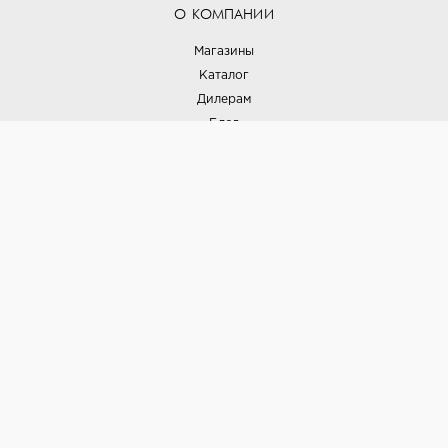
О КОМПАНИИ
Магазины
Каталог
Дилерам
Блог
Наши дизайнеры
Реализованные проекты
Партнёрская программа
Контакты
Подписка на новости
Политика конфиденциальности
Выставки
НАШИ ТОВАРЫ
Вся плитка
Керамогранит
Керамическая плитка
Доставка и оплата