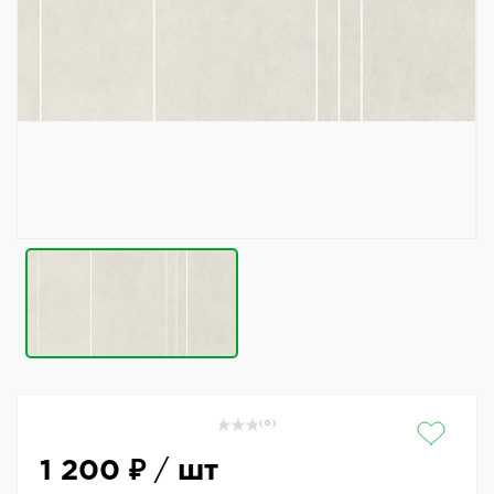
( 0 )
1 200 ₽
/
шт