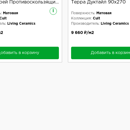
рей Противоскользящий
Терра Дуктайл 90x270
i
:
Матовая
Поверхность:
Матовая
Cuit
Коллекция:
Cuit
ль:
Living Ceramics
Производитель:
Living Ceramics
м2
9 660 ₽/м2
обавить в корзину
Добавить в корзи