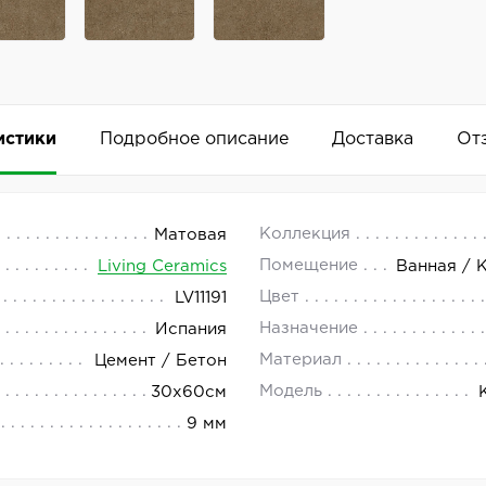
истики
Подробное описание
Доставка
От
 30x60
 18.00.
Коллекция
Матовая
Помещение
Living Ceramics
Ванная / 
ip — это высококачественный материал, который станет 
Цвет
LV11191
Добавить комментарий
Назначение
Испания
Материал
Цемент / Бетон
Модель
30x60см
9 мм