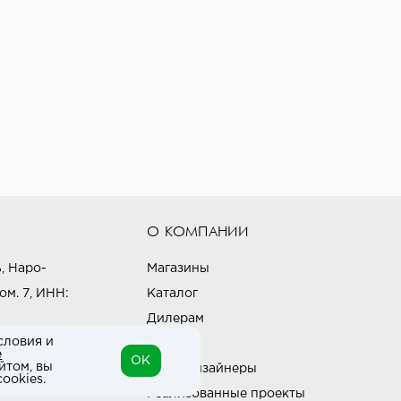
О КОМПАНИИ
, Наро-
Магазины
ом. 7, ИНН:
Каталог
Дилерам
словия и
Блог
е
OK
йтом, вы
Наши дизайнеры
ookies.
Реализованные проекты