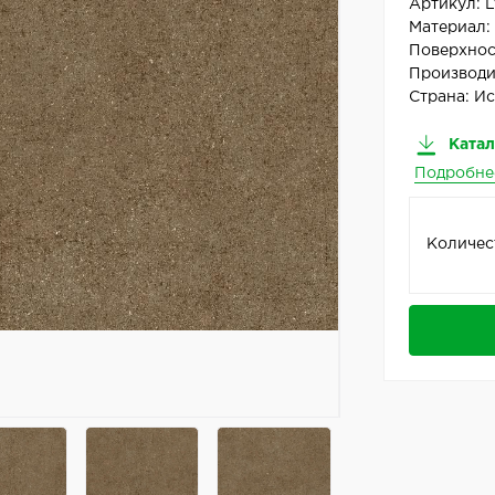
Артикул:
L
Материал
Поверхнос
Производи
Страна:
Ис
Катал
Подробне
Количес