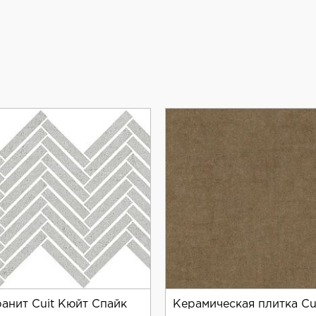
p обладает противоскользящими свойствами, что делает 
атах и на кухнях.
состойкостью, сохраняя свой первоначальный вид на пр
хода.
могранита из Испании, который зарекомендовал себя на
окий выбор цветов и фактур, позволяя реализовать люб
p — надёжный и стильный выбор для создания уютного и б
анит Cuit Кюйт Спайк
Керамическая плитка Cu