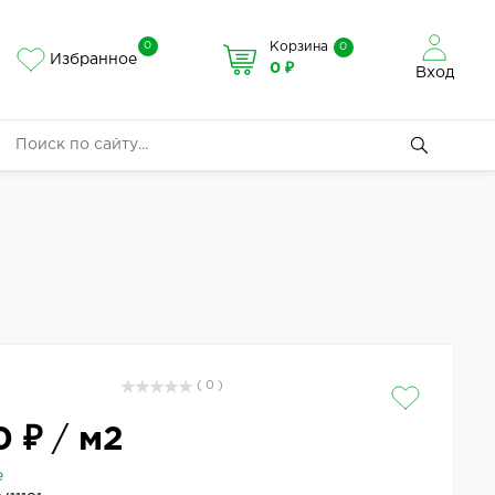
0
Корзина
0
Избранное
0 ₽
Вход
( 0 )
0 ₽
/
м2
е