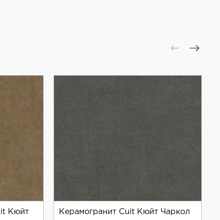
его безопасным для использования в зонах с
отяжении многих лет. Керамогранит легко
 рынке благодаря высокому качеству своей
ые дизайнерские решения.
езопасного интерьера.
it Кюйт
Керамогранит Cuit Кюйт Чаркол