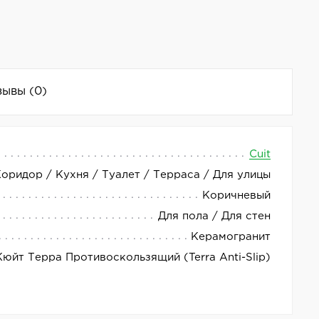
зывы
(0)
Cuit
Коридор / Кухня / Туалет / Терраса / Для улицы
отличным выбором для отделки пола в жилых и
Коричневый
Для пола / Для стен
Керамогранит
Кюйт Терра Противоскользящий (Terra Anti-Slip)