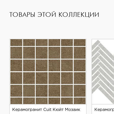
Керамогранит Living Ceramics Cuit Terra Anti-Sli
повышенной влажностью, например, в ванных комн
ТОВАРЫ ЭТОЙ КОЛЛЕКЦИИ
Материал отличается высокой прочностью и изно
очищается от загрязнений и не требует особого у
Living Ceramics — известный производитель кера
продукции. Коллекция Cuit Terra предлагает шир
Керамогранит Living Ceramics Cuit Terra Anti-Sli
Керамогранит Cuit Кюйт Мозаик
Керамогр