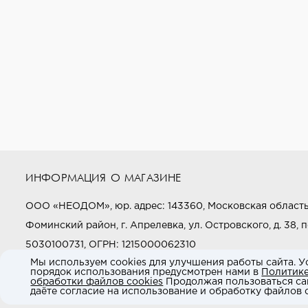
ИНФОРМАЦИЯ О МАГАЗИНЕ
ООО «НЕОДОМ», юр. адрес: 143360, Московская область
Фоминский район, г. Апрелевка, ул. Островского, д. 38, п
5030100731, ОГРН: 1215000062310
Мы используем cookies для улучшения работы сайта. У
порядок использования предусмотрен нами в
Политик
Звоните нам:
+7 (800) 505-97-97
обработки файлов cookies
Продолжая пользоваться са
даёте согласие на использование и обработку файлов c
E-mail:
market@neodom.ru