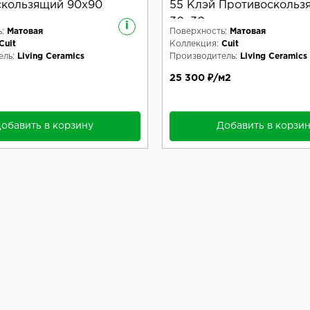
скользящий 90x90
55 Клэй Противоскольз
30x30
i
:
Матовая
Поверхность:
Матовая
Cuit
Коллекция:
Cuit
ль:
Living Ceramics
Производитель:
Living Ceramics
25 300 ₽/м2
обавить в корзину
Добавить в корзи