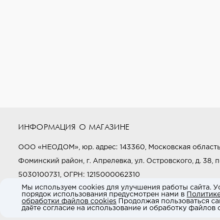
ИНФОРМАЦИЯ О МАГАЗИНЕ
ООО «НЕОДОМ», юр. адрес: 143360, Московская область
Фоминский район, г. Апрелевка, ул. Островского, д. 38, п
5030100731, ОГРН: 1215000062310
Мы используем cookies для улучшения работы сайта. У
порядок использования предусмотрен нами в
Политик
Звоните нам:
+7 (800) 505-97-97
обработки файлов cookies
Продолжая пользоваться са
даёте согласие на использование и обработку файлов c
E-mail:
market@neodom.ru