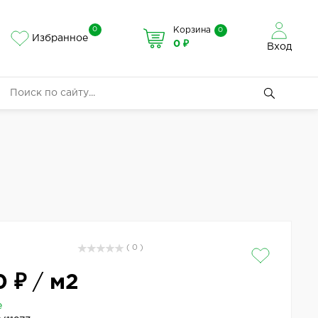
0
Корзина
0
Избранное
0 ₽
Вход
( 0 )
0 ₽
/
м2
е