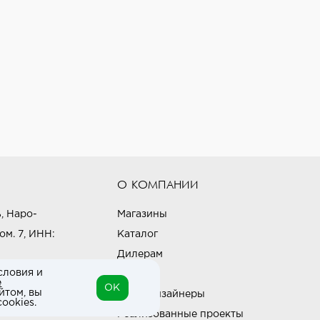
О КОМПАНИИ
, Наро-
Магазины
ом. 7, ИНН:
Каталог
Дилерам
словия и
Блог
е
OK
йтом, вы
Наши дизайнеры
ookies.
Реализованные проекты