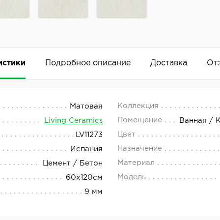
истики
Подробное описание
Доставка
От
 60x120
 18.00.
Коллекция
Матовая
Помещение
Living Ceramics
Ванная / 
p — это высококачественный материал, который станет о
Цвет
LV11273
Добавить комментарий
Назначение
Испания
ing Ceramics отличается стильным дизайном и высоким к
Материал
Цемент / Бетон
яет создать элегантный и современный интерьер.
Модель
60x120см
9 мм
 её удобной для использования в различных проектах. 
орт при эксплуатации.