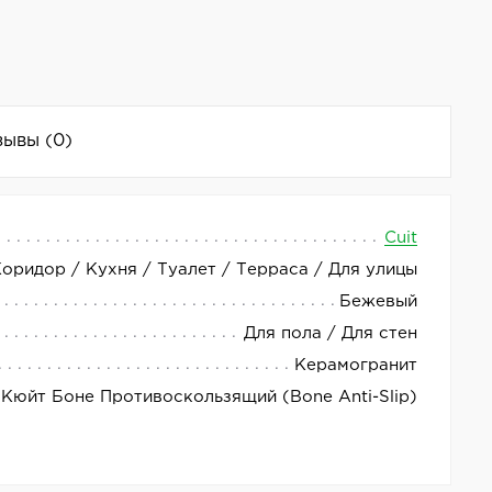
зывы
(0)
Cuit
Коридор / Кухня / Туалет / Терраса / Для улицы
тличным выбором для отделки пола и стен в любом
Бежевый
Для пола / Для стен
ачеством исполнения. Керамогранит имеет
Керамогранит
Кюйт Боне Противоскользящий (Bone Anti-Slip)
Благодаря антискользящей поверхности