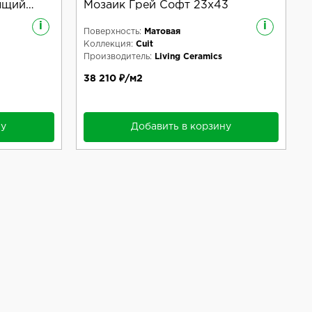
ящий
Мозаик Грей Софт 23x43
i
i
Поверхность:
Матовая
Коллекция:
Cuit
Производитель:
Living Ceramics
38 210 ₽/м2
ну
Добавить в корзину