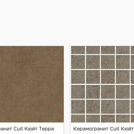
могранита, который зарекомендовал себя на рынке благ
тва и внимания к деталям, которые отличают продукцию
анит Cuit Кюйт Терра
Керамогранит Cuit Кюйт