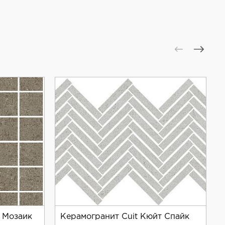
одаря высокому качеству своей продукции.
 этого бренда.
 Мозаик
Керамогранит Cuit Кюйт Спайк