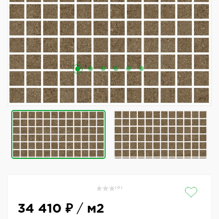
( 0 )
34 410 ₽
/
м2