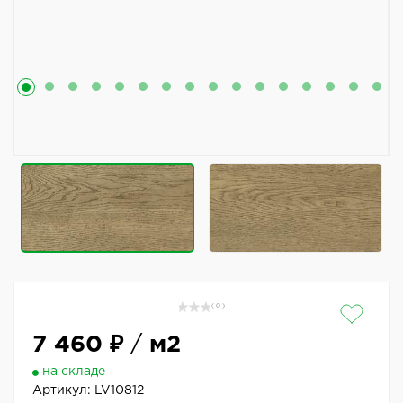
( 0 )
7 460 ₽
/
м2
на складе
Артикул:
LV10812