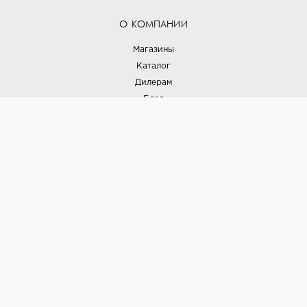
О КОМПАНИИ
Магазины
Каталог
Дилерам
Блог
Наши дизайнеры
Реализованные проекты
Партнёрская программа
Контакты
Подписка на новости
Политика конфиденциальности
Выставки
НАШИ ТОВАРЫ
Вся плитка
Керамогранит
Керамическая плитка