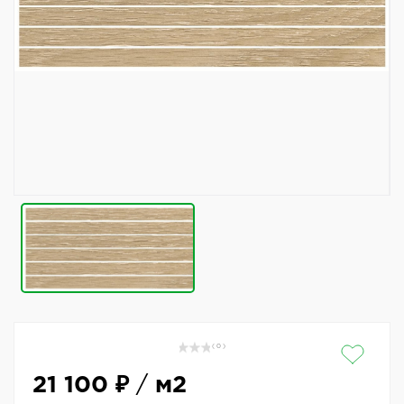
( 0 )
21 100 ₽
/
м2