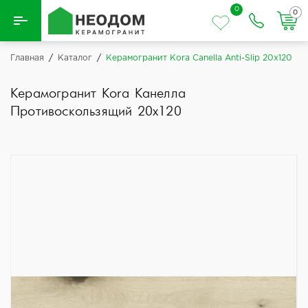
0
0
Назад
Главная
/
Каталог
/
Керамогранит Kora Canella Anti-Slip 20x120
Вся плитка
Керамогранит Kora Канелла
Противоскользящий 20x120
Керамическая плитка
Керамогранит