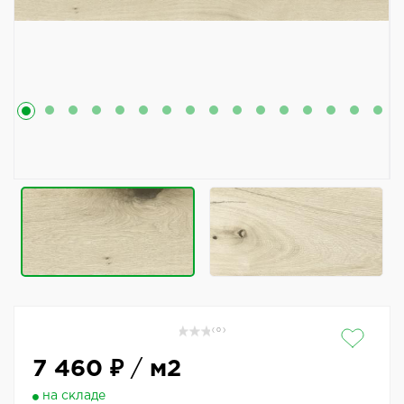
( 0 )
7 460 ₽
/
м2
на складе