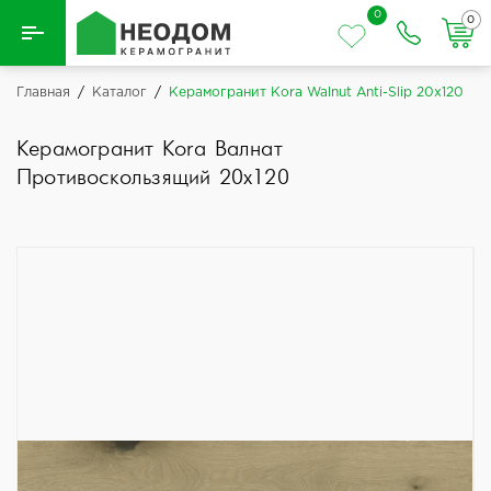
0
0
Назад
Главная
/
Каталог
/
Керамогранит Kora Walnut Anti-Slip 20x120
Вся плитка
Керамогранит Kora Валнат
Противоскользящий 20x120
Керамическая плитка
Керамогранит