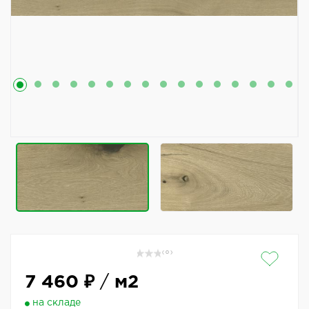
( 0 )
7 460 ₽
/
м2
на складе