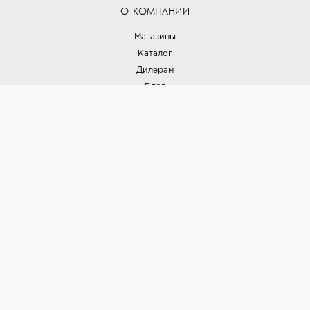
О КОМПАНИИ
Магазины
Каталог
Дилерам
Блог
Наши дизайнеры
Реализованные проекты
Партнёрская программа
Контакты
Подписка на новости
Политика конфиденциальности
Выставки
НАШИ ТОВАРЫ
Вся плитка
Керамогранит
Керамическая плитка
Доставка и оплата