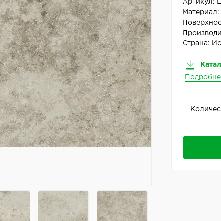
Артикул:
L
Материал
Поверхнос
Производи
Страна:
Ис
Катал
Подробне
Количес