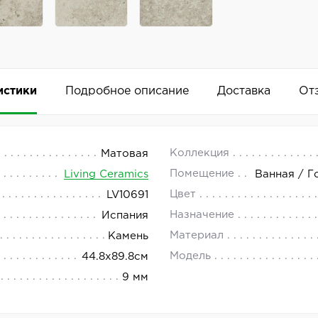
истики
Подробное описание
Доставка
От
d 44.8x89.8
 18.00.
Коллекция
Матовая
Помещение
Living Ceramics
Ванная / Г
cs — это керамогранит, который подойдёт для отделки р
Цвет
LV10691
Добавить комментарий
жевый цвет. Страна производства — Испания. Артикул — 
Назначение
Испания
Материал
Камень
Модель
44.8x89.8см
9 мм