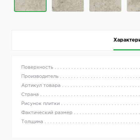
Характер
Керамогранит Living Ceramics Kendo Classic Hone
с 09.00 до
Поверхность
Комментарии
Производитель
Коллекция Kendo от производителя Living Cerami
Артикул товара
89,8 см. Керамогранит коллекции Kendo имеет бе
Страна
Рисунок плитки
Фактический размер
Толщина