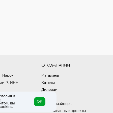
О КОМПАНИИ
, Наро-
Магазины
ом. 7, ИНН:
Каталог
Дилерам
словия и
Блог
е
OK
йтом, вы
Наши дизайнеры
ookies.
Реализованные проекты