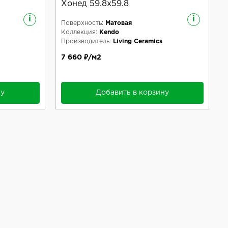
Хонед 59.8x59.8
i
i
Поверхность:
Матовая
Коллекция:
Kendo
Производитель:
Living Ceramics
7 660 ₽/м2
ну
Добавить в корзину