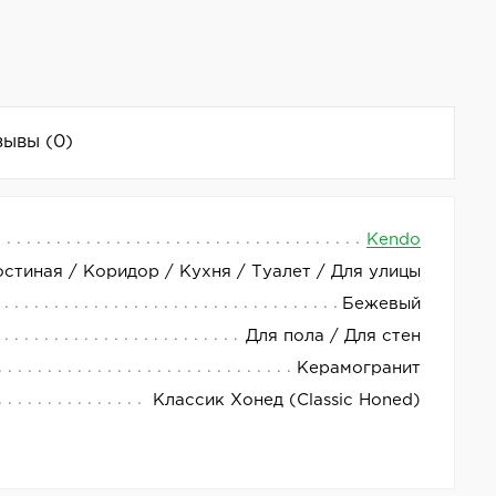
зывы
(0)
Kendo
остиная / Коридор / Кухня / Туалет / Для улицы
азличных помещений. Размеры плитки — 44,8 x
Бежевый
LV10691.
Для пола / Для стен
Керамогранит
Классик Хонед (Classic Honed)