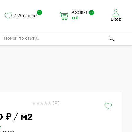
0
Корзина
0
Избранное
0 ₽
Вход
( 0 )
0 ₽
/
м2
е