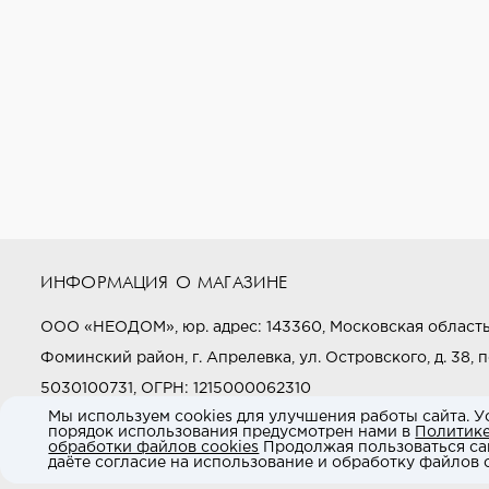
ИНФОРМАЦИЯ О МАГАЗИНЕ
ООО «НЕОДОМ», юр. адрес: 143360, Московская область
Фоминский район, г. Апрелевка, ул. Островского, д. 38, п
5030100731, ОГРН: 1215000062310
Мы используем cookies для улучшения работы сайта. У
порядок использования предусмотрен нами в
Политик
Звоните нам:
+7 (800) 505-97-97
обработки файлов cookies
Продолжая пользоваться са
даёте согласие на использование и обработку файлов c
E-mail:
market@neodom.ru