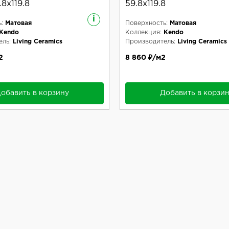
8x119.8
59.8x119.8
i
:
Матовая
Поверхность:
Матовая
Kendo
Коллекция:
Kendo
ль:
Living Ceramics
Производитель:
Living Ceramics
2
8 860 ₽/м2
обавить в корзину
Добавить в корзи