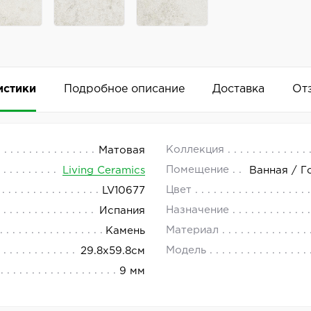
истики
Подробное описание
Доставка
От
 29.8x59.8
 18.00.
Коллекция
Матовая
Помещение
Living Ceramics
Ванная / Г
cs представляет керамогранит с противоскользящей по
Цвет
LV10677
Добавить комментарий
 цвета. Артикул — LV10677.
Назначение
Испания
Материал
Камень
Модель
29.8x59.8см
9 мм