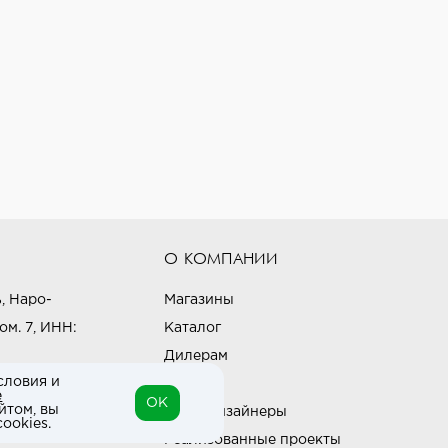
О КОМПАНИИ
, Наро-
Магазины
ом. 7, ИНН:
Каталог
Дилерам
словия и
Блог
е
OK
йтом, вы
Наши дизайнеры
ookies.
Реализованные проекты