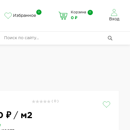
0
Корзина
0
Избранное
0 ₽
Вход
( 0 )
0 ₽
/
м2
е