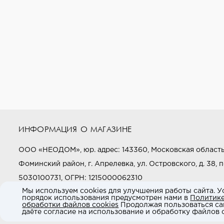
ИНФОРМАЦИЯ О МАГАЗИНЕ
ООО «НЕОДОМ», юр. адрес: 143360, Московская область
Фоминский район, г. Апрелевка, ул. Островского, д. 38, п
5030100731, ОГРН: 1215000062310
Мы используем cookies для улучшения работы сайта. У
порядок использования предусмотрен нами в
Политик
Звоните нам:
+7 (800) 505-97-97
обработки файлов cookies
Продолжая пользоваться са
даёте согласие на использование и обработку файлов c
E-mail:
market@neodom.ru