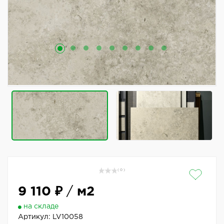
( 0 )
9 110 ₽
/
м2
на складе
Артикул:
LV10058