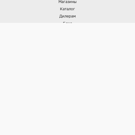
Магазины
Каталог
Дилерам
Блог
Наши дизайнеры
Реализованные проекты
Партнёрская программа
Контакты
Подписка на новости
Политика конфиденциальности
Выставки
НАШИ ТОВАРЫ
Вся плитка
Керамогранит
Керамическая плитка
Доставка и оплата
Гарантия и возврат