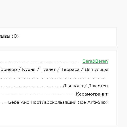
зывы
(0)
Bera&Beren
Коридор / Кухня / Туалет / Терраса / Для улицы
авляет собой высококачественный и долговечный
Для пола / Для стен
обого ухода. А антискользящая поверхность
Керамогранит
Бера Айс Противоскользящий (Ice Anti-Slip)
подходит для создания стильного и современного