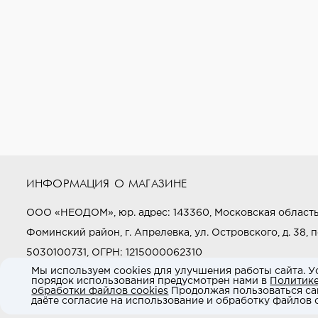
ИНФОРМАЦИЯ О МАГАЗИНЕ
ООО «НЕОДОМ», юр. адрес: 143360, Московская область
Фоминский район, г. Апрелевка, ул. Островского, д. 38, п
5030100731, ОГРН: 1215000062310
Мы используем cookies для улучшения работы сайта. У
порядок использования предусмотрен нами в
Политик
Звоните нам:
+7 (800) 505-97-97
обработки файлов cookies
Продолжая пользоваться са
даёте согласие на использование и обработку файлов c
E-mail:
market@neodom.ru