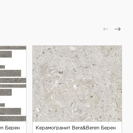
анет прекрасным дополнением к любому интерьеру.
en Берен
Керамогранит Bera&Beren Берен