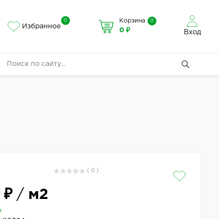
0
Корзина
0
Избранное
0 ₽
Вход
( 0 )
 ₽
/
м2
е