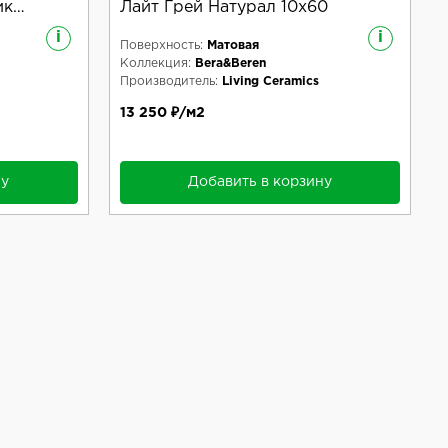
ик
Лайт Грей Натурал 10x60
i
i
Поверхность:
Матовая
Коллекция:
Bera&Beren
Производитель:
Living Ceramics
13 250 ₽/м2
ну
Добавить в корзину