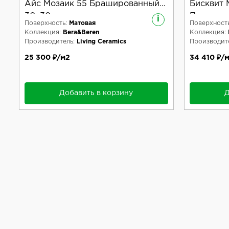
Айс Мозаик 55 Брашированный
Бисквит 
30x30
Противо
i
Поверхность:
Матовая
Поверхность
Коллекция:
Bera&Beren
Коллекция:
Производитель:
Living Ceramics
Производите
25 300 ₽/м2
34 410 ₽/
Добавить в корзину
Д