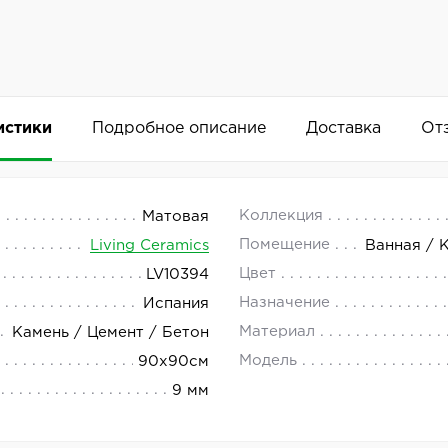
истики
Подробное описание
Доставка
От
i-Slip 90x90
 18.00.
Коллекция
Матовая
Помещение
Living Ceramics
Ванная / 
ителя Living Ceramics из коллекции Bera&Beren предст
Цвет
LV10394
Добавить комментарий
 отделки помещений.
Назначение
Испания
ладает практичностью в использовании и не требует ос
Материал
Камень / Цемент / Бетон
тации.
Модель
90x90см
9 мм
 идентифицируемым среди других моделей. Он идеально 