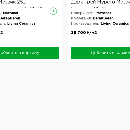
Мозаик 25
Дарк Грей Мурето Моза
скользящий 30x30
Натурал 30x45
i
:
Матовая
Поверхность:
Матовая
Bera&Beren
Коллекция:
Bera&Beren
ль:
Living Ceramics
Производитель:
Living Ceramics
м2
39 700 ₽/м2
обавить в корзину
Добавить в корзи