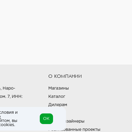
О КОМПАНИИ
, Наро-
Магазины
ом. 7, ИНН:
Каталог
Дилерам
словия и
Блог
е
OK
йтом, вы
Наши дизайнеры
ookies.
Реализованные проекты