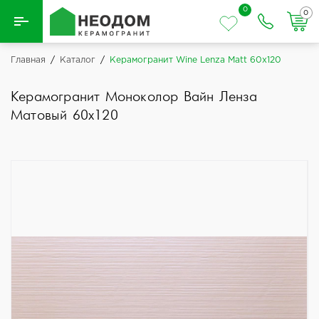
0
0
Назад
Главная
/
Каталог
/
Керамогранит Wine Lenza Matt 60x120
Вся плитка
Керамогранит Моноколор Вайн Ленза
Матовый 60x120
Керамическая плитка
Керамогранит