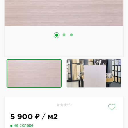
( 0 )
5 900 ₽
/
м2
на складе