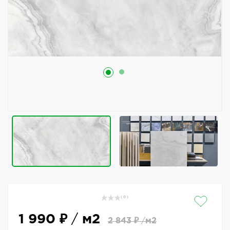
( 0 )
1 990 ₽
/
м2
2 843 ₽
/
м2