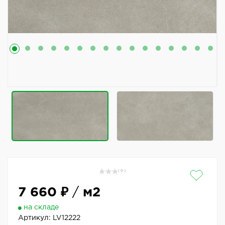
( 0 )
7 660 ₽
/
м2
на складе
Артикул:
LV12222