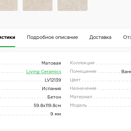
истики
Подробное описание
Доставка
От
8x119.8
 18.00.
Коллекция
Матовая
Помещение
Living Ceramics
Ван
 это высококачественный материал, произведённый в Исп
Цвет
LV12139
Добавить комментарий
Назначение
Испания
ый оттенок, что позволяет использовать его для созд
Материал
Бетон
ив к механическим повреждениям и воздействию влаги.
Модель
59.8x119.8см
9 мм
iving Ceramics Oda Light Honed станет отличным выборо