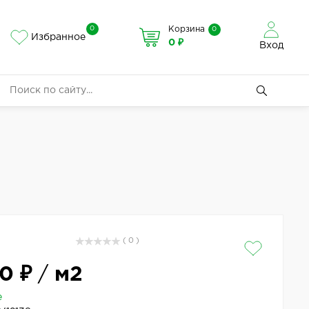
0
Корзина
0
Избранное
0 ₽
Вход
( 0 )
0 ₽
/
м2
е