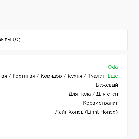
зывы
(0)
Oda
ная / Гостиная / Коридор / Кухня / Туалет
Ещё
ании. Он относится к коллекции Oda и имеет
Бежевый
Для пола / Для стен
ания различных дизайнерских решений. Материал
Керамогранит
Лайт Хонед (Light Honed)
м для отделки стен и полов в жилых и