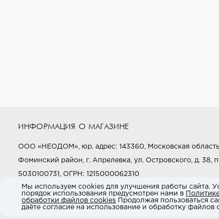
ИНФОРМАЦИЯ О МАГАЗИНЕ
ООО «НЕОДОМ», юр. адрес: 143360, Московская область
Фоминский район, г. Апрелевка, ул. Островского, д. 38, п
5030100731, ОГРН: 1215000062310
Мы используем cookies для улучшения работы сайта. У
порядок использования предусмотрен нами в
Политик
Звоните нам:
+7 (800) 505-97-97
обработки файлов cookies
Продолжая пользоваться са
даёте согласие на использование и обработку файлов c
E-mail:
market@neodom.ru