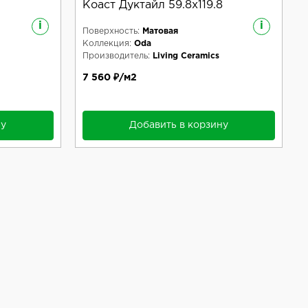
Коаст Дуктайл 59.8x119.8
i
i
Поверхность:
Матовая
Коллекция:
Oda
Производитель:
Living Ceramics
7 560 ₽/м2
ну
Добавить в корзину