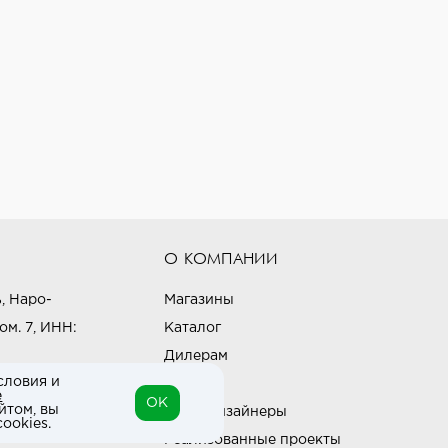
О КОМПАНИИ
, Наро-
Магазины
ом. 7, ИНН:
Каталог
Дилерам
словия и
Блог
е
OK
йтом, вы
Наши дизайнеры
ookies.
Реализованные проекты