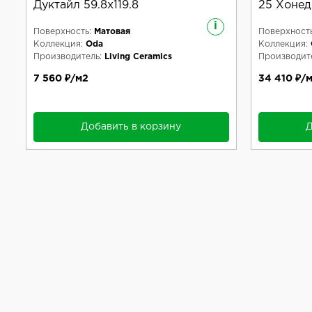
Дуктайл 59.8x119.8
25 Хонед
i
Поверхность:
Матовая
Поверхность
Коллекция:
Oda
Коллекция:
Производитель:
Living Ceramics
Производите
7 560 ₽/м2
34 410 ₽/
Добавить в корзину
Д