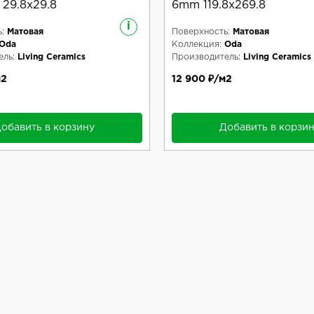
 29.8x29.8
6mm 119.8x269.8
i
:
Матовая
Поверхность:
Матовая
Oda
Коллекция:
Oda
ль:
Living Ceramics
Производитель:
Living Ceramics
м2
12 900 ₽/м2
обавить в корзину
Добавить в корзи