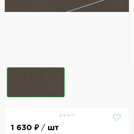
( 0 )
1 630 ₽
/
шт