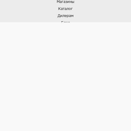
Магазины
Каталог
Дилерам
Блог
Наши дизайнеры
Реализованные проекты
Партнёрская программа
Контакты
Подписка на новости
Политика конфиденциальности
Выставки
НАШИ ТОВАРЫ
Вся плитка
Керамогранит
Керамическая плитка
Доставка и оплата
Гарантия и возврат