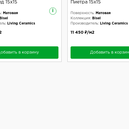
д 15x15
Пиетра 15x15
i
:
Матовая
Поверхность:
Матовая
Bisel
Коллекция:
Bisel
ль:
Living Ceramics
Производитель:
Living Ceramics
2
11 450 ₽/м2
обавить в корзину
Добавить в корзи