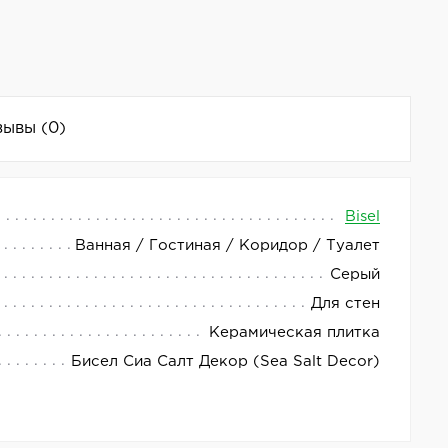
зывы
(0)
Bisel
Ванная / Гостиная / Коридор / Туалет
стей. Матовая поверхность плитки придаёт
Серый
Для стен
 любому дизайну. Коллекция Bisel отличается
Керамическая плитка
Бисел Сиа Салт Декор (Sea Salt Decor)
дёжности. Она идеально подойдёт для создания