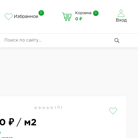
0
Корзина
0
Избранное
0 ₽
Вход
( 0 )
0 ₽
/
м2
е