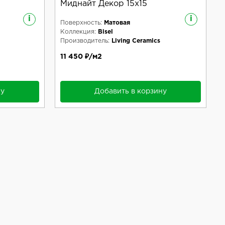
Миднайт Декор 15x15
i
i
Поверхность:
Матовая
Коллекция:
Bisel
Производитель:
Living Ceramics
11 450 ₽/м2
ну
Добавить в корзину