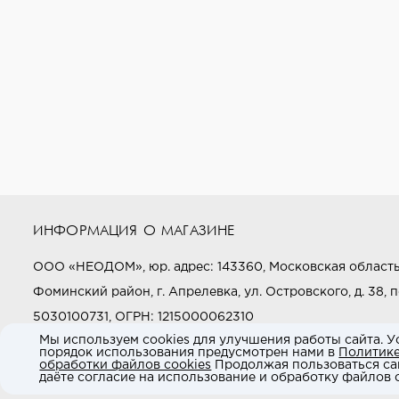
ИНФОРМАЦИЯ О МАГАЗИНЕ
ООО «НЕОДОМ», юр. адрес: 143360, Московская область
Фоминский район, г. Апрелевка, ул. Островского, д. 38, п
5030100731, ОГРН: 1215000062310
Мы используем cookies для улучшения работы сайта. У
порядок использования предусмотрен нами в
Политик
Звоните нам:
+7 (800) 505-97-97
обработки файлов cookies
Продолжая пользоваться са
даёте согласие на использование и обработку файлов c
E-mail:
market@neodom.ru