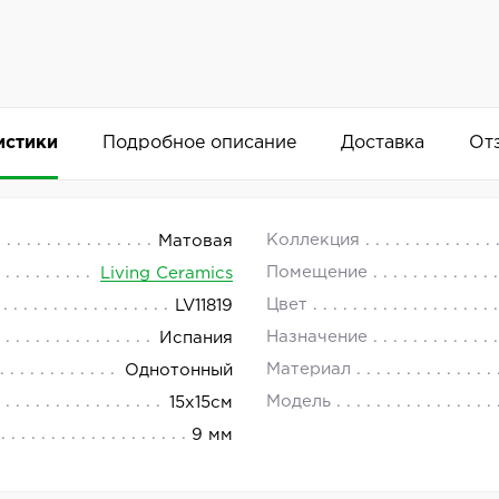
истики
Подробное описание
Доставка
От
lt Decor 15x15
 18.00.
Коллекция
Матовая
Помещение
Living Ceramics
и Bisel — это изысканное решение для отделки поверхно
Цвет
LV11819
Добавить комментарий
Назначение
Испания
ром 15x15 см, которая станет прекрасным дополнением к
Материал
Однотонный
алям.
Модель
15x15см
9 мм
рует её соответствие высоким стандартам качества и на