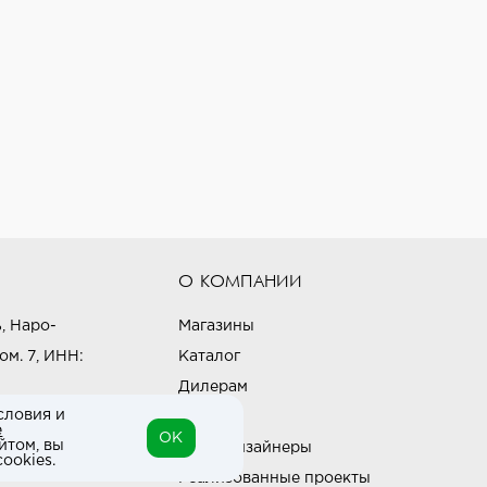
О КОМПАНИИ
, Наро-
Магазины
ом. 7, ИНН:
Каталог
Дилерам
словия и
Блог
е
OK
йтом, вы
Наши дизайнеры
ookies.
Реализованные проекты