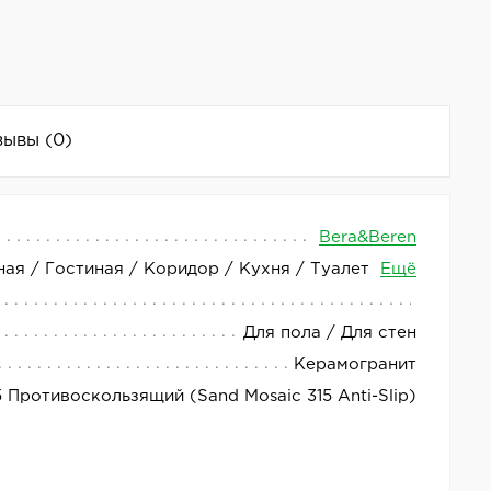
зывы
(0)
Bera&Beren
ная / Гостиная / Коридор / Кухня / Туалет
Ещё
елки. Матовая поверхность керамогранита придаёт
Для пола / Для стен
Керамогранит
 Противоскользящий (Sand Mosaic 315 Anti-Slip)