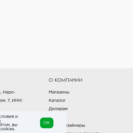
О КОМПАНИИ
, Наро-
Магазины
ом. 7, ИНН:
Каталог
Дилерам
словия и
Блог
е
OK
йтом, вы
Наши дизайнеры
ookies.