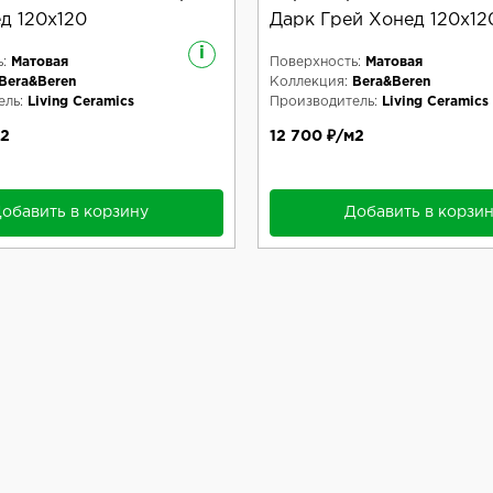
д 120x120
Дарк Грей Хонед 120x12
i
:
Матовая
Поверхность:
Матовая
Bera&Beren
Коллекция:
Bera&Beren
ль:
Living Ceramics
Производитель:
Living Ceramics
м2
12 700 ₽/м2
обавить в корзину
Добавить в корзи