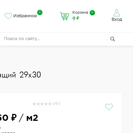
0
Корзина
0
Избранное
0 ₽
Вход
ящий 29x30
( 0 )
50 ₽
/
м2
е