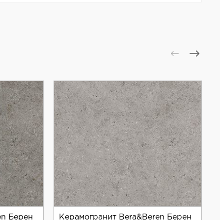
 помещений с повышенной влажностью, например,
ем к деталям. Коллекция Bera&Beren отличается
en Берен
Керамогранит Bera&Beren Берен