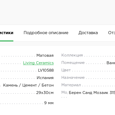
истики
Подробное описание
Доставка
От
saic 315 Anti-Slip 29x30
 18.00.
Коллекция
Матовая
Помещение
Living Ceramics
Ван
&Beren — это изысканное и практичное решение для отд
Цвет
LV10588
Добавить комментарий
Назначение
Испания
Материал
Камень / Цемент / Бетон
Модель
29x30см
Берен Санд Мозаик 315
9 мм