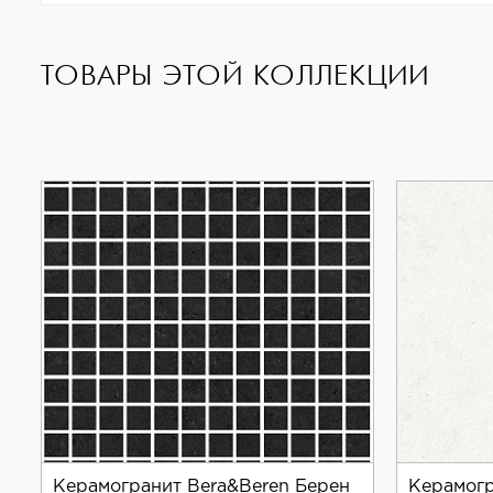
артикул: LV10588;
размер: 29x30 см.
ТОВАРЫ ЭТОЙ КОЛЛЕКЦИИ
Этот керамогранит обладает противоскользящими
для ванных комнат или кухонь.
Living Ceramics — известный производитель кера
уникальным дизайном и широким выбором цветов 
Керамогранит Bera&Beren Берен
Керамогр