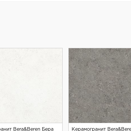
 свойствами, что делает его безопасным выбором для
могранита, который славится своим качеством и внимани
и текстур.
анит Bera&Beren Бера
Керамогранит Bera&Ber