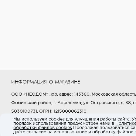
ИНФОРМАЦИЯ О МАГАЗИНЕ
ООО «НЕОДОМ», юр. адрес: 143360, Московская область
Фоминский район, г. Апрелевка, ул. Островского, д. 38, п
5030100731, ОГРН: 1215000062310
Мы используем cookies для улучшения работы сайта. У
порядок использования предусмотрен нами в
Политик
Звоните нам:
+7 (800) 505-97-97
обработки файлов cookies
Продолжая пользоваться са
даёте согласие на использование и обработку файлов c
E-mail:
market@neodom.ru