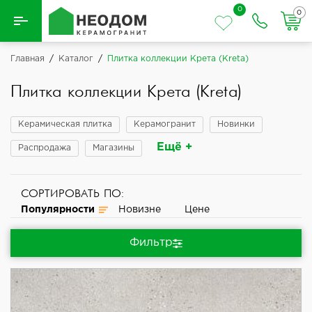
0
0
Назад
Главная
/
Каталог
/
Плитка коллекции Крета (Kreta)
Вся плитка
Плитка коллекции Крета (Kreta)
Керамическая плитка
Керамическая плитка
Керамогранит
Новинки
Ещё +
Распродажа
Магазины
Керамогранит
СОРТИРОВАТЬ ПО:
Популярности
Новизне
Цене
Фильтр