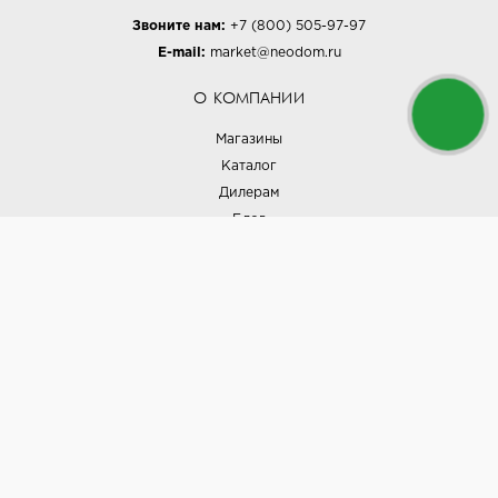
Звоните нам:
+7 (800) 505-97-97
E-mail:
market@neodom.ru
О КОМПАНИИ
Магазины
Каталог
Дилерам
Блог
Наши дизайнеры
Реализованные проекты
Партнёрская программа
Контакты
Подписка на новости
Политика конфиденциальности
Выставки
НАШИ ТОВАРЫ
Вся плитка