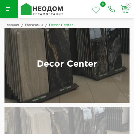
0
0
Назад
Главная
/
Магазины
/
Decor Center
Вся плитка
Керамическая плитка
Decor Center
Керамогранит