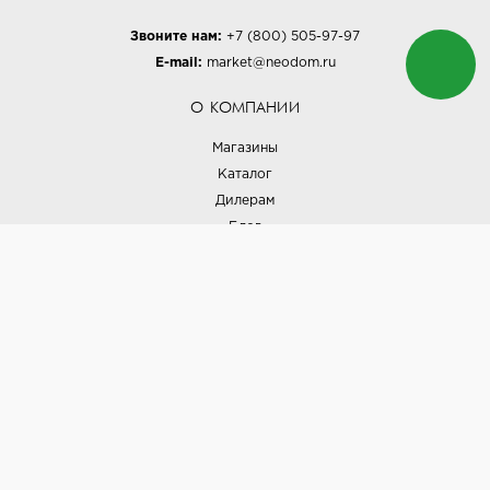
Звоните нам:
+7 (800) 505-97-97
E-mail:
market@neodom.ru
О КОМПАНИИ
Магазины
Каталог
Дилерам
Блог
Наши дизайнеры
Реализованные проекты
Партнёрская программа
Контакты
Подписка на новости
Политика конфиденциальности
Выставки
НАШИ ТОВАРЫ