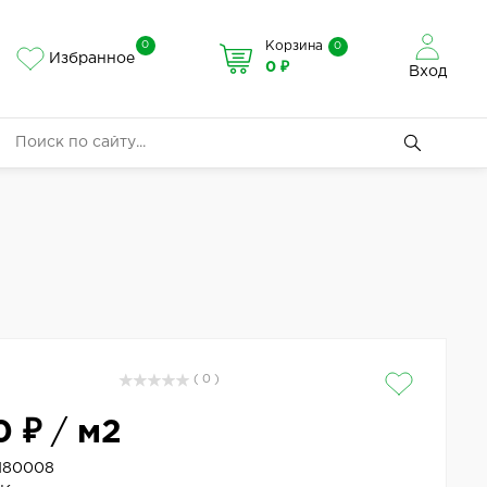
0
Корзина
0
Избранное
0 ₽
Вход
( 0 )
0 ₽
/
м2
N80008