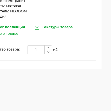
:
Керамогранит
ть:
Матовая
тель:
NEODOM
дия
ог коллекции
Текстуры товара
е о товаре
тво товара:
м2