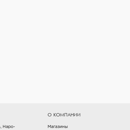
ия стильных и современных интерьеров, обеспечивая дол
О КОМПАНИИ
, Наро-
Магазины