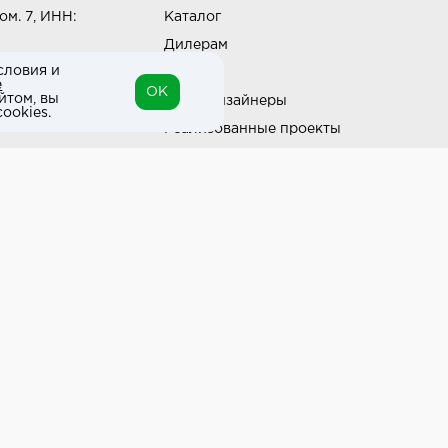
ом. 7, ИНН:
Каталог
Дилерам
словия и
Блог
е
OK
йтом, вы
Наши дизайнеры
ookies.
Реализованные проекты
Партнёрская программа
Контакты
Подписка на новости
Политика конфиденциальности
Выставки