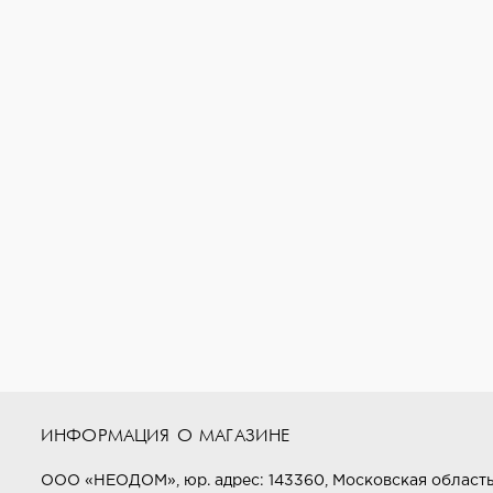
специализированных магазинах.
Этот керамогранит идеально подойдёт для создан
ИНФОРМАЦИЯ О МАГАЗИНЕ
ООО «НЕОДОМ», юр. адрес: 143360, Московская область