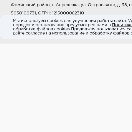
Фоминский район, г. Апрелевка, ул. Островского, д. 38, п
5030100731, ОГРН: 1215000062310
Мы используем cookies для улучшения работы сайта. У
порядок использования предусмотрен нами в
Политик
Звоните нам:
+7 (800) 505-97-97
обработки файлов cookies
Продолжая пользоваться са
даёте согласие на использование и обработку файлов c
E-mail:
market@neodom.ru