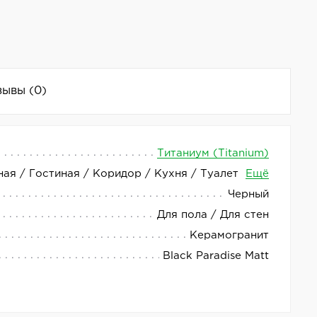
зывы
(0)
Титаниум (Titanium)
ная / Гостиная / Коридор / Кухня / Туалет
Ещё
т отличным выбором для отделки помещений.
Черный
вая поверхность керамогранита добавляет
Для пола / Для стен
Керамогранит
 легко адаптироваться к различным архитектурным
Black Paradise Matt
версальным выбором.
л N80008 упрощает поиск и заказ керамогранита в