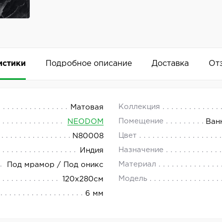
истики
Подробное описание
Доставка
От
tt 120x280
 18.00.
Коллекция
Матовая
Помещение
NEODOM
Ван
tt — это высококачественный материал, который стане
Цвет
N80008
Добавить комментарий
етает в себе элегантность и функциональность, а мато
Назначение
Индия
Материал
Под мрамор / Под оникс
ляет создавать разнообразные дизайнерские решения и
Модель
120x280см
рный цвет, который всегда остаётся актуальным и уни
6 мм
высокое качество продукции и доступные цены. Артику