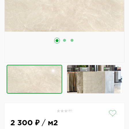
( 0 )
2 300 ₽
/
м2