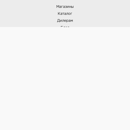
Магазины
Каталог
Дилерам
Блог
Наши дизайнеры
Реализованные проекты
Партнёрская программа
Контакты
Подписка на новости
Политика конфиденциальности
Выставки
НАШИ ТОВАРЫ
Вся плитка
Керамогранит
Керамическая плитка
Доставка и оплата
Гарантия и возврат