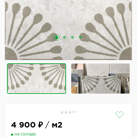
( 0 )
4 900 ₽
/
м2
на складе