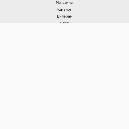
Магазины
Каталог
Дилерам
Блог
Наши дизайнеры
Реализованные проекты
Партнёрская программа
Контакты
Подписка на новости
Политика конфиденциальности
Выставки
НАШИ ТОВАРЫ
Вся плитка
Керамогранит
Керамическая плитка
Доставка и оплата
Гарантия и возврат