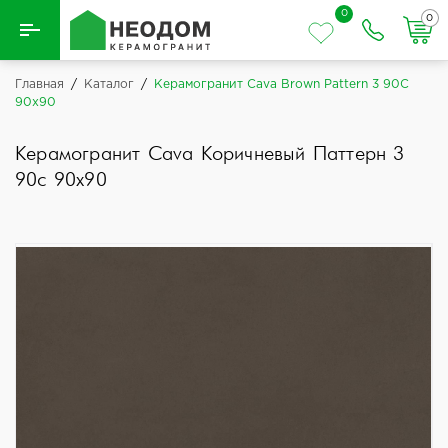
0
0
Назад
Главная
/
Каталог
/
Керамогранит Cava Brown Pattern 3 90C
90x90
Вся плитка
Керамогранит Cava Коричневый Паттерн 3
Керамическая плитка
90c 90x90
Керамогранит