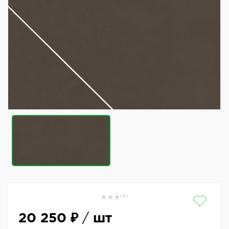
( 0 )
20 250 ₽
/
шт