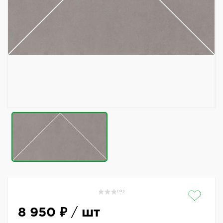
( 0 )
8 950 ₽
/
шт