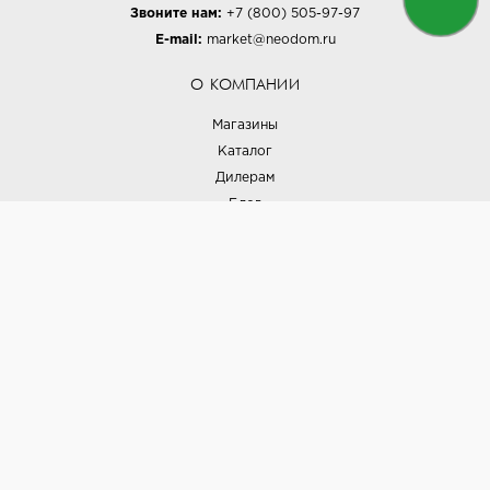
Звоните нам:
+7 (800) 505-97-97
E-mail:
market@neodom.ru
О КОМПАНИИ
Магазины
Каталог
Дилерам
Блог
Наши дизайнеры
Реализованные проекты
Партнёрская программа
Контакты
Подписка на новости
Политика конфиденциальности
Выставки
НАШИ ТОВАРЫ
Вся плитка