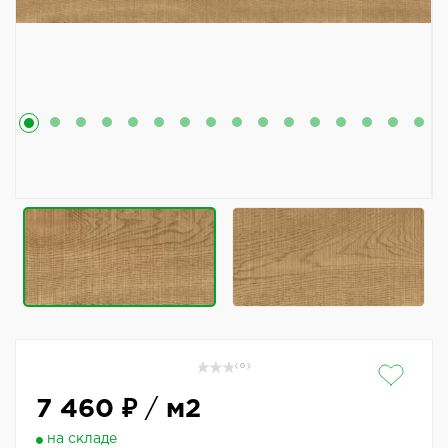
( 0 )
7 460 ₽
/
м2
на складе