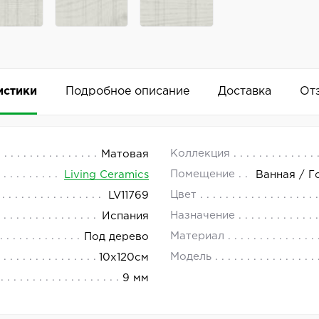
истики
Подробное описание
Доставка
От
 18.00.
Коллекция
Матовая
Помещение
Living Ceramics
Ванная / Г
теля Living Ceramics представляет коллекцию Rem. Арт
Цвет
LV11769
Добавить комментарий
м и стильным дизайном. Он станет отличным выбором дл
Назначение
Испания
mics Rem White идеально подходит для отделки как вну
Материал
Под дерево
Модель
10x120см
9 мм
р;