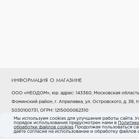
ИНФОРМАЦИЯ О МАГАЗИНЕ
ООО «НЕОДОМ», юр. адрес: 143360, Московская область
Фоминский район, г. Апрелевка, ул. Островского, д. 38, п
5030100731, ОГРН: 1215000062310
Мы используем cookies для улучшения работы сайта. У
порядок использования предусмотрен нами в
Политик
Звоните нам:
+7 (800) 505-97-97
обработки файлов cookies
Продолжая пользоваться са
даёте согласие на использование и обработку файлов c
E-mail:
market@neodom.ru