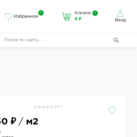
0
Корзина
0
Избранное
0 ₽
Вход
( 0 )
50 ₽
/
м2
е