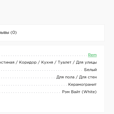
зывы
(0)
Rem
остиная / Коридор / Кухня / Туалет / Для улицы
икул плитки — LV11769.
Белый
я создания современного интерьера. Благодаря
Для пола / Для стен
тренних, так и внешних поверхностей.
Керамогранит
Рэм Вайт (White)