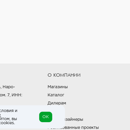
О КОМПАНИИ
, Наро-
Магазины
ом. 7, ИНН:
Каталог
Дилерам
словия и
Блог
е
OK
йтом, вы
Наши дизайнеры
ookies.
Реализованные проекты