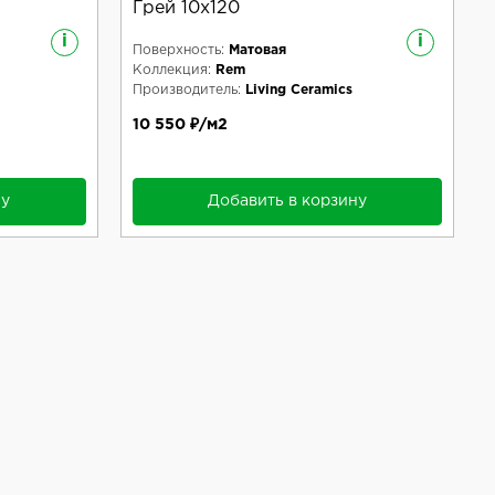
Грей 10x120
i
i
Поверхность:
Матовая
Коллекция:
Rem
Производитель:
Living Ceramics
10 550 ₽/м2
ну
Добавить в корзину