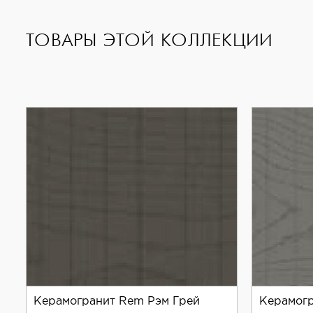
лёгкость в уходе;
ТОВАРЫ ЭТОЙ КОЛЛЕКЦИИ
разнообразие дизайнов и цветов.
Керамогранит Living Ceramics Rem White — это с
Керамогранит Rem Рэм Грей
Керамогр