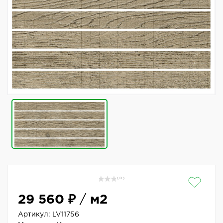
( 0 )
29 560 ₽
/
м2
Артикул:
LV11756