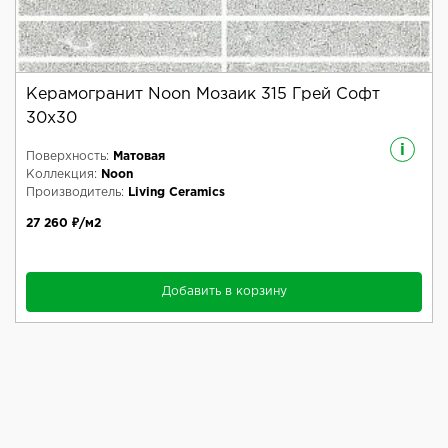
Керамогранит Noon Мозаик 315 Грей Софт
30x30
i
Поверхность:
Матовая
Коллекция:
Noon
Производитель:
Living Ceramics
27 260 ₽/м2
Добавить в корзину