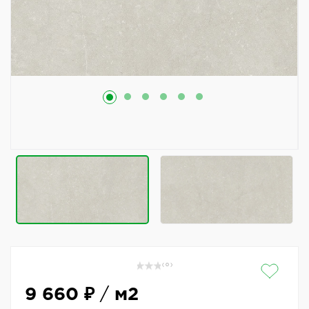
( 0 )
9 660 ₽
/
м2