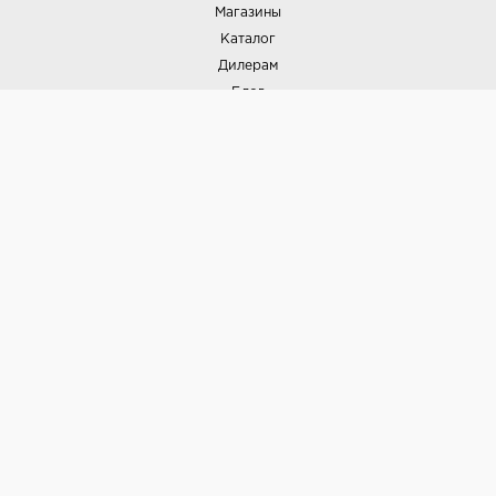
Магазины
Каталог
Дилерам
Блог
Наши дизайнеры
Реализованные проекты
Партнёрская программа
Контакты
Подписка на новости
Политика конфиденциальности
Выставки
НАШИ ТОВАРЫ
Вся плитка
Керамогранит
Керамическая плитка
Доставка и оплата
Гарантия и возврат