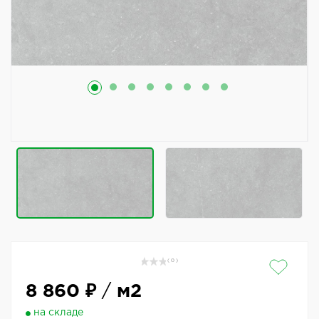
( 0 )
8 860 ₽
/
м2
на складе