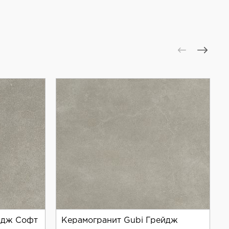
йдж Софт
Керамогранит Gubi Грейдж