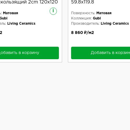
кользящий 2cm 120x120
59.8x119.8
i
:
Матовая
Поверхность:
Матовая
Gubi
Коллекция:
Gubi
ль:
Living Ceramics
Производитель:
Living Ceramics
2
8 860 ₽/м2
обавить в корзину
Добавить в корзи