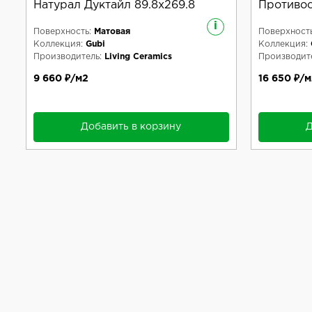
Натурал Дуктайл 89.8x269.8
Противос
i
Поверхность:
Матовая
Поверхность
Коллекция:
Gubi
Коллекция:
Производитель:
Living Ceramics
Производите
9 660 ₽/м2
16 650 ₽/м
Добавить в корзину
Д