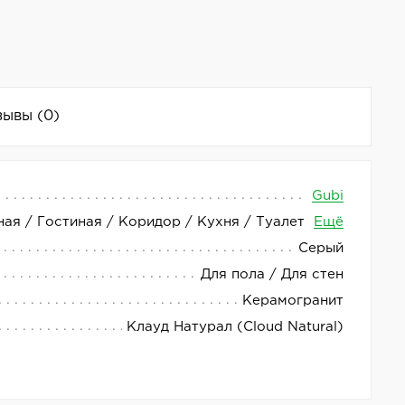
зывы
(0)
Gubi
ная / Гостиная / Коридор / Кухня / Туалет
Ещё
ель Cloud Natural имеет размер 60x120 см и
Серый
Для пола / Для стен
ов. Он обладает высокой прочностью и
Керамогранит
проходимостью или на улице.
Клауд Натурал (Cloud Natural)
 Cloud Natural станет отличным решением для