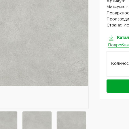
Артикул:
L
Материал
Поверхнос
Производи
Страна:
Ис
Катал
Подробне
Количес