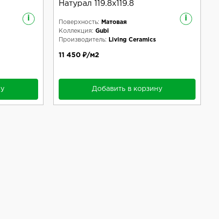
Натурал 119.8x119.8
i
i
Поверхность:
Матовая
Коллекция:
Gubi
Производитель:
Living Ceramics
11 450 ₽/м2
ну
Добавить в корзину