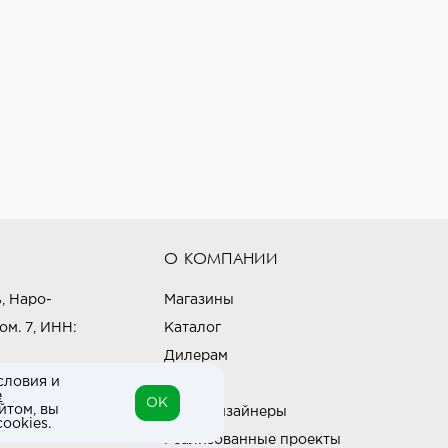
О КОМПАНИИ
, Наро-
Магазины
ом. 7, ИНН:
Каталог
Дилерам
словия и
Блог
е
OK
йтом, вы
Наши дизайнеры
ookies.
Реализованные проекты