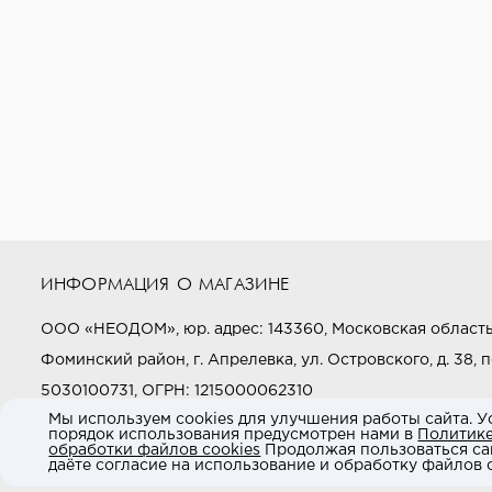
ИНФОРМАЦИЯ О МАГАЗИНЕ
ООО «НЕОДОМ», юр. адрес: 143360, Московская область
Фоминский район, г. Апрелевка, ул. Островского, д. 38, п
5030100731, ОГРН: 1215000062310
Мы используем cookies для улучшения работы сайта. У
порядок использования предусмотрен нами в
Политик
Звоните нам:
+7 (800) 505-97-97
обработки файлов cookies
Продолжая пользоваться са
даёте согласие на использование и обработку файлов c
E-mail:
market@neodom.ru