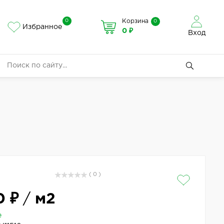
0
Корзина
0
Избранное
0 ₽
Вход
( 0 )
0 ₽
/
м2
е