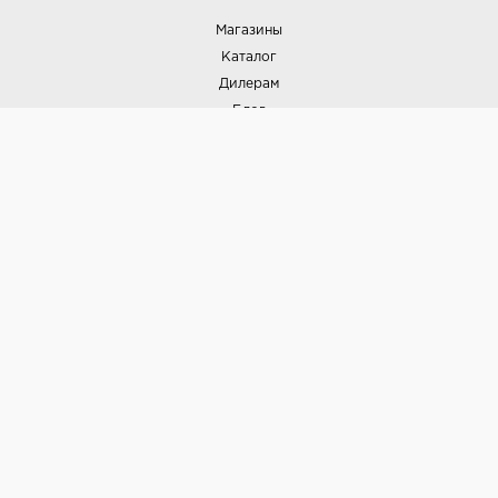
Магазины
Каталог
Дилерам
Блог
Наши дизайнеры
Реализованные проекты
Партнёрская программа
Контакты
Подписка на новости
Политика конфиденциальности
Выставки
НАШИ ТОВАРЫ
Вся плитка
Керамогранит
Керамическая плитка
Доставка и оплата
Гарантия и возврат