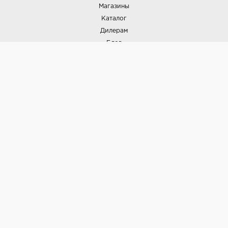
Магазины
Каталог
Дилерам
Блог
Наши дизайнеры
Реализованные проекты
Партнёрская программа
Контакты
Подписка на новости
Политика конфиденциальности
Выставки
НАШИ ТОВАРЫ
Вся плитка
Керамогранит
Керамическая плитка
Доставка и оплата
Гарантия и возврат