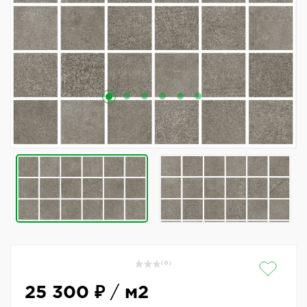
( 0 )
25 300 ₽
/
м2