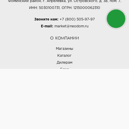
Фоминский район, г. Апрелевка, ул. Островского, д. 38, пом. 7,
ИНН: 5030100731, ОГРН: 1215000062310
Звоните нам:
+7 (800) 505-97-97
E-mail:
market@neodom.ru
О КОМПАНИИ
Магазины
Каталог
Дилерам
Блог
Наши дизайнеры
Реализованные проекты
Партнёрская программа
Контакты
Подписка на новости
Политика конфиденциальности
Выставки