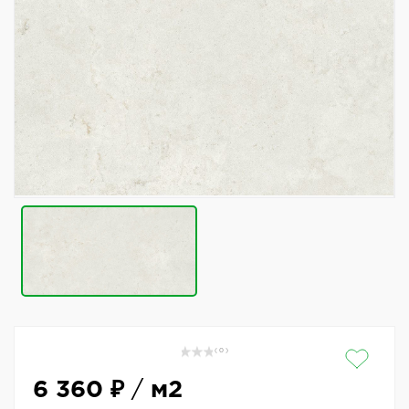
( 0 )
6 360 ₽
/
м2