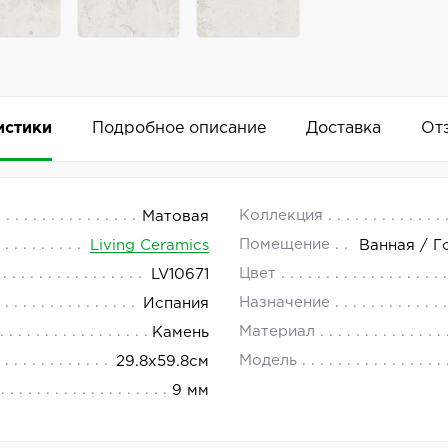
истики
Подробное описание
Доставка
От
.8x59.8
 18.00.
Коллекция
Матовая
Помещение
Living Ceramics
Ванная / Г
s представляет керамогранит с матовой поверхностью. П
Цвет
LV10671
Добавить комментарий
10671.
Назначение
Испания
Материал
Камень
Модель
29.8x59.8см
9 мм