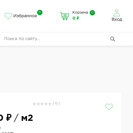
0
Корзина
0
Избранное
0 ₽
Вход
( 0 )
0 ₽
/
м2
е