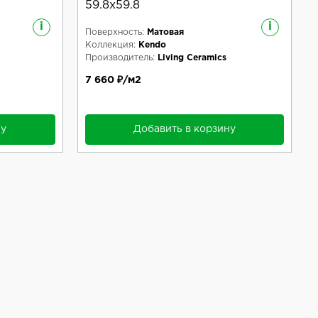
59.8x59.8
i
i
Поверхность:
Матовая
Коллекция:
Kendo
Производитель:
Living Ceramics
7 660 ₽/м2
ну
Добавить в корзину