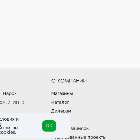
О КОМПАНИИ
, Наро-
Магазины
ом. 7, ИНН:
Каталог
Дилерам
словия и
Блог
е
OK
йтом, вы
Наши дизайнеры
ookies.
Реализованные проекты