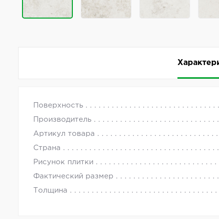
Характер
Керамогранит Living Ceramics Kendo Ice Honed 29
с 09.00 до
Поверхность
Комментарии
Производитель
Коллекция Kendo от производителя Living Ceramic
Артикул товара
см. Страна производства — Испания. Артикул — LV
Страна
Рисунок плитки
Фактический размер
Толщина