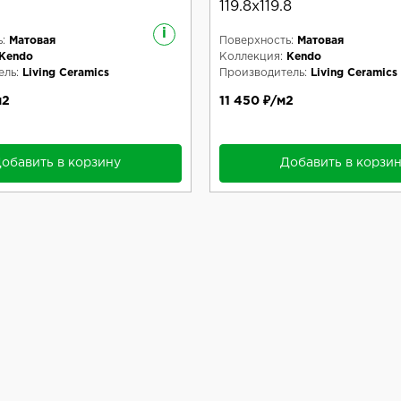
119.8x119.8
i
:
Матовая
Поверхность:
Матовая
Kendo
Коллекция:
Kendo
ль:
Living Ceramics
Производитель:
Living Ceramics
м2
11 450 ₽/м2
обавить в корзину
Добавить в корзи