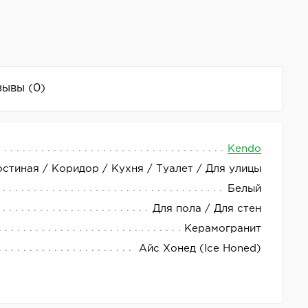
зывы
(0)
Kendo
остиная / Коридор / Кухня / Туалет / Для улицы
литка имеет белый цвет и размеры 29,8 x 59,8
Белый
Для пола / Для стен
Керамогранит
Айс Хонед (Ice Honed)