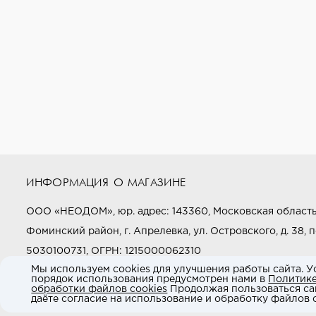
ИНФОРМАЦИЯ О МАГАЗИНЕ
ООО «НЕОДОМ», юр. адрес: 143360, Московская область
Фоминский район, г. Апрелевка, ул. Островского, д. 38, п
5030100731, ОГРН: 1215000062310
Мы используем cookies для улучшения работы сайта. У
порядок использования предусмотрен нами в
Политик
Звоните нам:
+7 (800) 505-97-97
обработки файлов cookies
Продолжая пользоваться са
даёте согласие на использование и обработку файлов c
E-mail:
market@neodom.ru