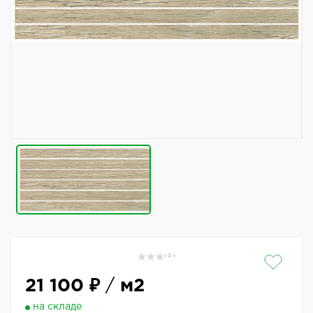
( 0 )
21 100 ₽
/
м2
на складе