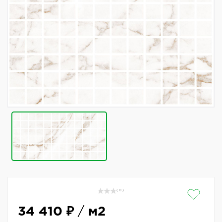
( 0 )
34 410 ₽
/
м2