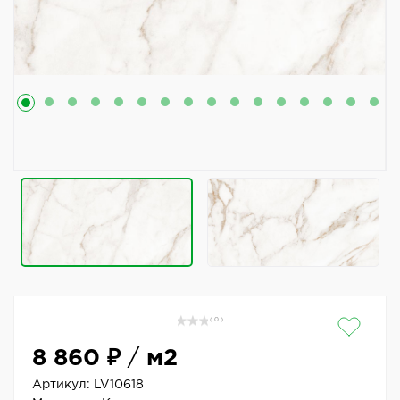
( 0 )
8 860 ₽
/
м2
Артикул:
LV10618