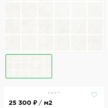
( 0 )
25 300 ₽
/
м2