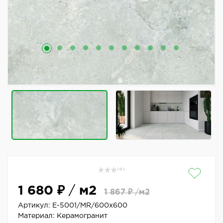
( 0 )
1 680 ₽
/
м2
1 867 ₽
/
м2
Артикул:
E-5001/MR/600x600
Материал:
Керамогранит