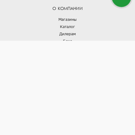
О КОМПАНИИ
Магазины
Каталог
Дилерам
Блог
Наши дизайнеры
Реализованные проекты
Партнёрская программа
Контакты
Подписка на новости
Политика конфиденциальности
Выставки
НАШИ ТОВАРЫ
Вся плитка
Керамогранит
Керамическая плитка