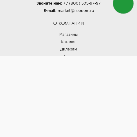
Звоните нам:
+7 (800) 505-97-97
E-mail:
market@neodom.ru
О КОМПАНИИ
Магазины
Каталог
Дилерам
Блог
Наши дизайнеры
Реализованные проекты
Партнёрская программа
Контакты
Подписка на новости
Политика конфиденциальности
Выставки
НАШИ ТОВАРЫ
Вся плитка