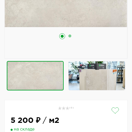
( 0 )
5 200 ₽
/
м2
на складе