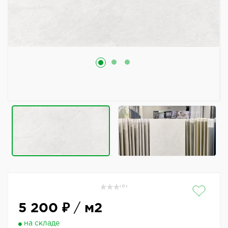
( 0 )
5 200 ₽
/
м2
на складе