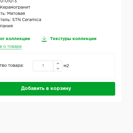
10-010-3
:
Керамогранит
ть:
Матовая
тель:
STN Ceramica
пания
ог коллекции
Текстуры коллекции
е о товаре
тво товара:
м2
Добавить в корзину