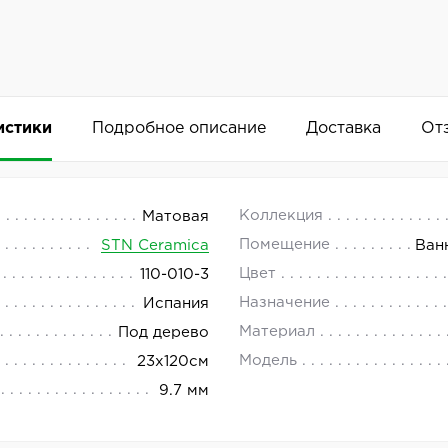
истики
Подробное описание
Доставка
От
 23x120
 18.00.
Коллекция
Матовая
Помещение
STN Ceramica
Ван
ителя STN Ceramica из коллекции Rigel — это высокока
Цвет
110-010-3
Добавить комментарий
Назначение
Испания
яет создавать интересные дизайнерские решения и легк
Материал
Под дерево
 особый шарм и делает его более устойчивым к загрязн
Модель
23x120см
9.7 мм
тным дизайном в бежевых тонах, который гармонично вп
обого ухода, что делает его практичным и удобным мат