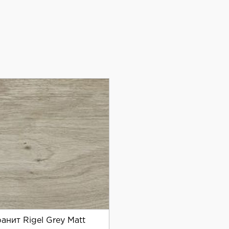
я отделки, керамогранит STN Ceramica Rigel Roble Matt
анит Rigel Grey Matt