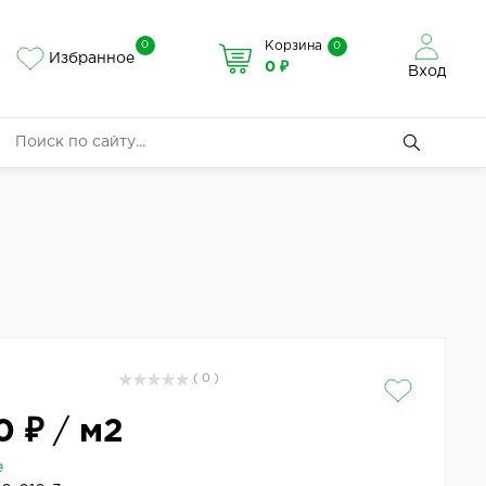
0
Корзина
0
Избранное
0 ₽
Вход
( 0 )
0 ₽
/
м2
е