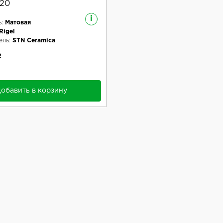
120
i
:
Матовая
Rigel
ль:
STN Ceramica
2
обавить в корзину