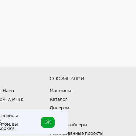
О КОМПАНИИ
, Наро-
Магазины
ом. 7, ИНН:
Каталог
Дилерам
словия и
Блог
е
OK
йтом, вы
Наши дизайнеры
ookies.
Реализованные проекты