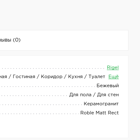
зывы
(0)
Rigel
ная / Гостиная / Коридор / Кухня / Туалет
Ещё
чественный и стильный материал, который станет
Бежевый
Для пола / Для стен
о адаптировать керамогранит под различные
Керамогранит
ениям.
Roble Matt Rect
ишется в любой интерьер и подчеркнёт его стиль.
ериалом для использования в домашних условиях