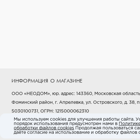
ИНФОРМАЦИЯ О МАГАЗИНЕ
ООО «НЕОДОМ», юр. адрес: 143360, Московская область
Фоминский район, г. Апрелевка, ул. Островского, д. 38, п
5030100731, ОГРН: 1215000062310
Мы используем cookies для улучшения работы сайта. У
порядок использования предусмотрен нами в
Политик
Звоните нам:
+7 (800) 505-97-97
обработки файлов cookies
Продолжая пользоваться са
даёте согласие на использование и обработку файлов c
E-mail:
market@neodom.ru