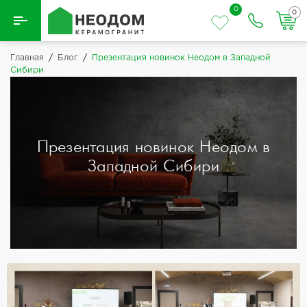
0
0
Назад
Главная
/
Блог
/
Презентация новинок Неодом в Западной
Сибири
Вся плитка
Керамическая плитка
Презентация новинок Неодом в
Керамогранит
Западной Сибири