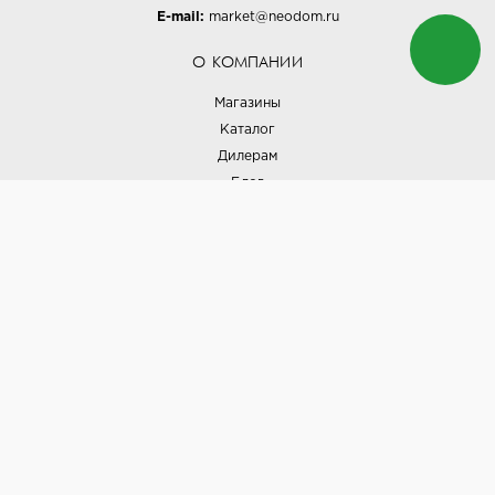
E-mail:
market@neodom.ru
О КОМПАНИИ
Магазины
Каталог
Дилерам
Блог
Наши дизайнеры
Реализованные проекты
Партнёрская программа
Контакты
Подписка на новости
Политика конфиденциальности
Выставки
НАШИ ТОВАРЫ
Вся плитка
Керамогранит